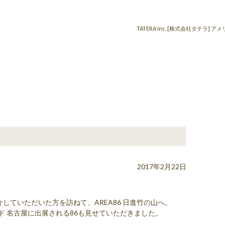
TATERA Inc. [株式会社タテ
2017年2月22日
していただいた方を訪ねて、AREA86 日進竹の山へ。
レンド 名古屋に出展される86も見せていただきました。